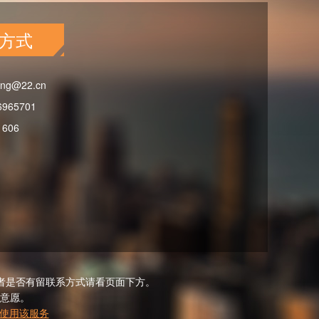
方式
ing@22.cn
6965701
1606
者是否有留联系方式请看页面下方。
意愿。
使用该服务